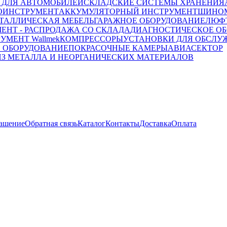
 ДЛЯ АВТОМОБИЛЕЙ
СКЛАДСКИЕ СИСТЕМЫ ХРАНЕНИЯ
ОИНСТРУМЕНТ
АККУМУЛЯТОРНЫЙ ИНСТРУМЕНТ
ШИНОМ
ТАЛЛИЧЕСКАЯ МЕБЕЛЬ
ГАРАЖНОЕ ОБОРУДОВАНИЕ
ЛЮФТ
ЕНТ - РАСПРОДАЖА СО СКЛАДА
ДИАГНОСТИЧЕСКОЕ ОБ
УМЕНТ Wallmek
КОМПРЕССОРЫ
УСТАНОВКИ ДЛЯ ОБСЛУ
 ОБОРУДОВАНИЕ
ПОКРАСОЧНЫЕ КАМЕРЫ
АВИАСЕКТОР
ИЗ МЕТАЛЛА И НЕОРГАНИЧЕСКИХ МАТЕРИАЛОВ
лашение
Обратная связь
Каталог
Контакты
Доставка
Оплата