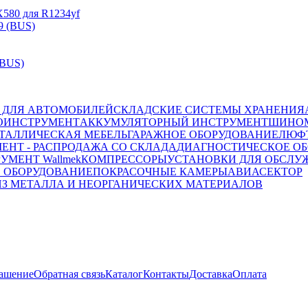
X580 для R1234yf
(BUS)
 ДЛЯ АВТОМОБИЛЕЙ
СКЛАДСКИЕ СИСТЕМЫ ХРАНЕНИЯ
ОИНСТРУМЕНТ
АККУМУЛЯТОРНЫЙ ИНСТРУМЕНТ
ШИНОМ
ТАЛЛИЧЕСКАЯ МЕБЕЛЬ
ГАРАЖНОЕ ОБОРУДОВАНИЕ
ЛЮФТ
ЕНТ - РАСПРОДАЖА СО СКЛАДА
ДИАГНОСТИЧЕСКОЕ ОБ
УМЕНТ Wallmek
КОМПРЕССОРЫ
УСТАНОВКИ ДЛЯ ОБСЛУ
 ОБОРУДОВАНИЕ
ПОКРАСОЧНЫЕ КАМЕРЫ
АВИАСЕКТОР
ИЗ МЕТАЛЛА И НЕОРГАНИЧЕСКИХ МАТЕРИАЛОВ
лашение
Обратная связь
Каталог
Контакты
Доставка
Оплата