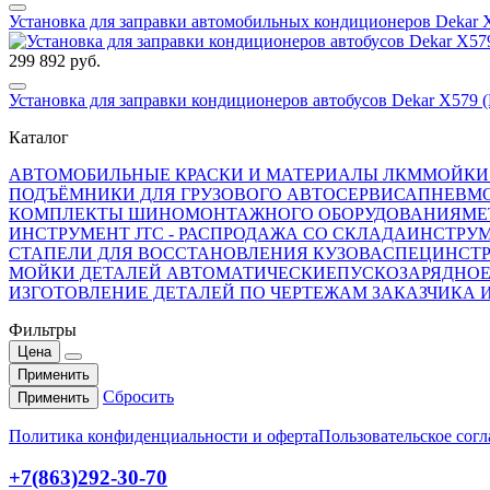
Установка для заправки автомобильных кондиционеров Dekar 
299 892 руб.
Установка для заправки кондиционеров автобусов Dekar X579 
Каталог
АВТОМОБИЛЬНЫЕ КРАСКИ И МАТЕРИАЛЫ ЛКМ
МОЙКИ
ПОДЪЁМНИКИ ДЛЯ ГРУЗОВОГО АВТОСЕРВИСА
ПНЕВМ
КОМПЛЕКТЫ ШИНОМОНТАЖНОГО ОБОРУДОВАНИЯ
МЕ
ИНСТРУМЕНТ JTC - РАСПРОДАЖА СО СКЛАДА
ИНСТРУМ
СТАПЕЛИ ДЛЯ ВОССТАНОВЛЕНИЯ КУЗОВА
СПЕЦИНСТР
МОЙКИ ДЕТАЛЕЙ АВТОМАТИЧЕСКИЕ
ПУСКОЗАРЯДНОЕ
ИЗГОТОВЛЕНИЕ ДЕТАЛЕЙ ПО ЧЕРТЕЖАМ ЗАКАЗЧИКА 
Фильтры
Цена
Применить
Сбросить
Применить
Политика конфиденциальности и оферта
Пользовательское сог
+7(863)292-30-70