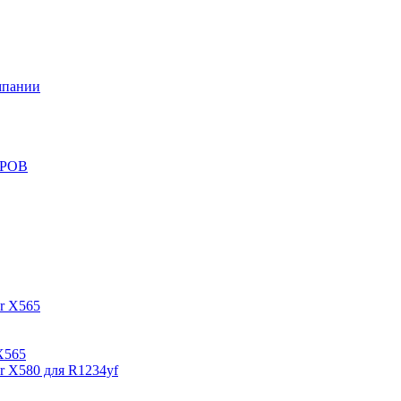
мпании
РОВ
X565