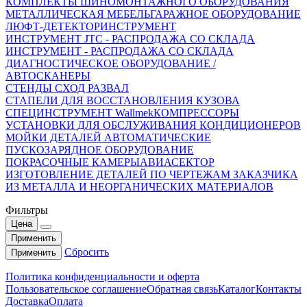
КОМПЛЕКТЫ ШИНОМОНТАЖНОГО ОБОРУДОВАНИЯ
МЕТАЛЛИЧЕСКАЯ МЕБЕЛЬ
ГАРАЖНОЕ ОБОРУДОВАНИЕ
ЛЮФТ-ДЕТЕКТОР
ИНСТРУМЕНТ
ИНСТРУМЕНТ JTC - РАСПРОДАЖА СО СКЛАДА
ИНСТРУМЕНТ - РАСПРОДАЖА СО СКЛАДА
ДИАГНОСТИЧЕСКОЕ ОБОРУДОВАНИЕ /
АВТОСКАНЕРЫ
СТЕНДЫ СХОД РАЗВАЛ
СТАПЕЛИ ДЛЯ ВОССТАНОВЛЕНИЯ КУЗОВА
СПЕЦИНСТРУМЕНТ Wallmek
КОМПРЕССОРЫ
УСТАНОВКИ ДЛЯ ОБСЛУЖИВАНИЯ КОНДИЦИОНЕРОВ
МОЙКИ ДЕТАЛЕЙ АВТОМАТИЧЕСКИЕ
ПУСКОЗАРЯДНОЕ ОБОРУДОВАНИЕ
ПОКРАСОЧНЫЕ КАМЕРЫ
АВИАСЕКТОР
ИЗГОТОВЛЕНИЕ ДЕТАЛЕЙ ПО ЧЕРТЕЖАМ ЗАКАЗЧИКА
ИЗ МЕТАЛЛА И НЕОРГАНИЧЕСКИХ МАТЕРИАЛОВ
Фильтры
Цена
Применить
Сбросить
Применить
Политика конфиденциальности и оферта
Пользовательское соглашение
Обратная связь
Каталог
Контакты
Доставка
Оплата