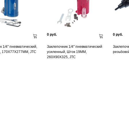
0 руб.
0 руб.
к 1/4" пневматический,
Заклепочник 1/4" пневматический
Заклепоч
, 170Х77Х277ММ, JTC
усиленный, Шток 19ММ,
резьбово
260Х90Х325, JTC