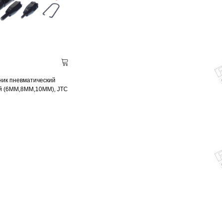
ник пневматический
й (6ММ,8ММ,10ММ), JTC