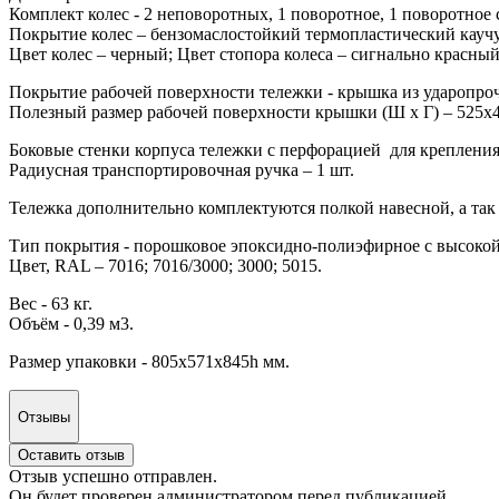
Комплект колес - 2 неповоротных, 1 поворотное, 1 поворотное 
Покрытие колес – бензомаслостойкий термопластический каучу
Цвет колес – черный; Цвет стопора колеса – сигнально красный
Покрытие рабочей поверхности тележки - крышка из ударопроч
Полезный размер рабочей поверхности крышки (Ш х Г) – 525х
Боковые стенки корпуса тележки с перфорацией для крепления
Радиусная транспортировочная ручка – 1 шт.
Тележка дополнительно комплектуются полкой навесной, а та
Тип покрытия - порошковое эпоксидно-полиэфирное с высокой
Цвет, RAL – 7016; 7016/3000; 3000; 5015.
Вес - 63 кг.
Объём - 0,39 м3.
Размер упаковки - 805х571х845h мм.
Отзывы
Оставить отзыв
Отзыв успешно отправлен.
Он будет проверен администратором перед публикацией.