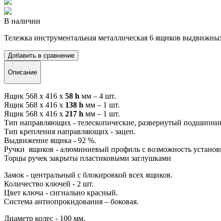
В наличии
Тележка инструментальная металлическая 6 ящиков выдвижных, 
Добавить в сравнение
Описание
Ящик 568 х 416 х
58 h
мм – 4 шт.
Ящик 568 х 416 х
138 h
мм – 1 шт.
Ящик 568 х 416 х
217 h
мм – 1 шт.
Тип направляющих - телескопические, развернутый подшипни
Тип крепления направляющих - зацеп.
Выдвижение ящика - 92 %.
Ручки ящиков - алюминиевый профиль с возможность установ
Торцы ручек закрыты пластиковыми заглушками
Замок - центральный с блокировкой всех ящиков.
Количество ключей - 2 шт.
Цвет ключа - сигнально красный.
Система антиопрокидования – боковая.
Диаметр колес - 100 мм.