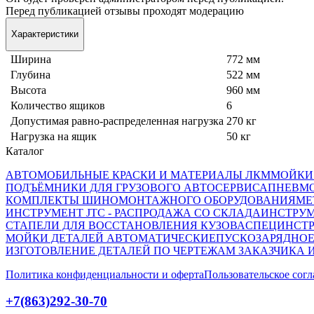
Перед публикацией отзывы проходят модерацию
Характеристики
Ширина
772 мм
Глубина
522 мм
Высота
960 мм
Количество ящиков
6
Допустимая равно-распределенная нагрузка
270 кг
Нагрузка на ящик
50 кг
Каталог
АВТОМОБИЛЬНЫЕ КРАСКИ И МАТЕРИАЛЫ ЛКМ
МОЙКИ
ПОДЪЁМНИКИ ДЛЯ ГРУЗОВОГО АВТОСЕРВИСА
ПНЕВМ
КОМПЛЕКТЫ ШИНОМОНТАЖНОГО ОБОРУДОВАНИЯ
МЕ
ИНСТРУМЕНТ JTC - РАСПРОДАЖА СО СКЛАДА
ИНСТРУМ
СТАПЕЛИ ДЛЯ ВОССТАНОВЛЕНИЯ КУЗОВА
СПЕЦИНСТР
МОЙКИ ДЕТАЛЕЙ АВТОМАТИЧЕСКИЕ
ПУСКОЗАРЯДНОЕ
ИЗГОТОВЛЕНИЕ ДЕТАЛЕЙ ПО ЧЕРТЕЖАМ ЗАКАЗЧИКА 
Политика конфиденциальности и оферта
Пользовательское сог
+7(863)292-30-70