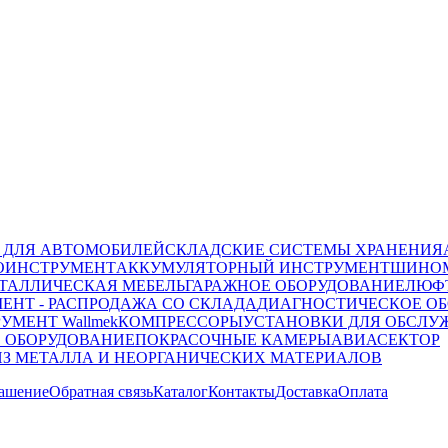
 ДЛЯ АВТОМОБИЛЕЙ
СКЛАДСКИЕ СИСТЕМЫ ХРАНЕНИЯ
ОИНСТРУМЕНТ
АККУМУЛЯТОРНЫЙ ИНСТРУМЕНТ
ШИНОМ
ТАЛЛИЧЕСКАЯ МЕБЕЛЬ
ГАРАЖНОЕ ОБОРУДОВАНИЕ
ЛЮФТ
ЕНТ - РАСПРОДАЖА СО СКЛАДА
ДИАГНОСТИЧЕСКОЕ ОБ
УМЕНТ Wallmek
КОМПРЕССОРЫ
УСТАНОВКИ ДЛЯ ОБСЛУ
 ОБОРУДОВАНИЕ
ПОКРАСОЧНЫЕ КАМЕРЫ
АВИАСЕКТОР
ИЗ МЕТАЛЛА И НЕОРГАНИЧЕСКИХ МАТЕРИАЛОВ
лашение
Обратная связь
Каталог
Контакты
Доставка
Оплата