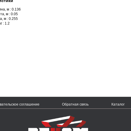
истики
на, м : 0.136
а, м : 0.05
, м : 0.255
г : 1.2
вательское соглашение
Обратная связь
Каталог