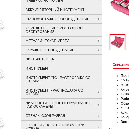
ПНЕВМОИНСТРУМЕНТ
АККУМУЛЯТОРНЫЙ ИНСТРУМЕНТ
ШИНОМОНТАЖНОЕ ОБОРУДОВАНИЕ
КОМПЛЕКТЫ ШИНОМОНТАЖНОГО
ОБОРУДОВАНИЯ
МЕТАЛЛИЧЕСКАЯ МЕБЕЛЬ
ГАРАЖНОЕ ОБОРУДОВАНИЕ
ЛЮФТ-ДЕТЕКТОР
Описани
ИНСТРУМЕНТ
Пред
ИНСТРУМЕНТ JTC - РАСПРОДАЖА СО
Съем
СКЛАДА
Може
Ключ
ИНСТРУМЕНТ - РАСПРОДАЖА СО
СКЛАДА
Обща
Рабо
ДИАГНОСТИЧЕСКОЕ ОБОРУДОВАНИЕ
Обще
/ АВТОСКАНЕРЫ
Упак
Коли
СТЕНДЫ СХОД РАЗВАЛ
Габа
Вес: 
СТАПЕЛИ ДЛЯ ВОССТАНОВЛЕНИЯ
КУЗОВА