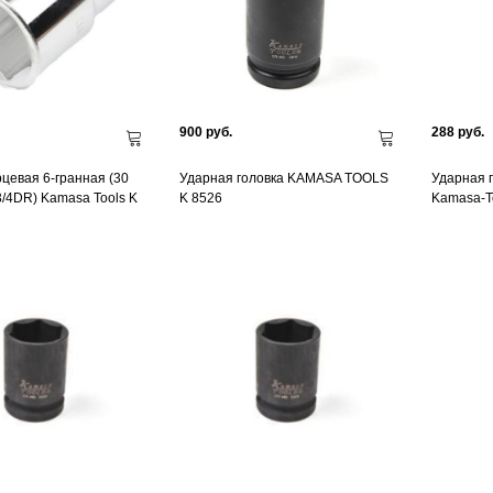
900 руб.
288 руб.
рцевая 6-гранная (30
Ударная головка KAMASA TOOLS
Ударная г
3/4DR) Kamasa Tools K
K 8526
Kamasa-T