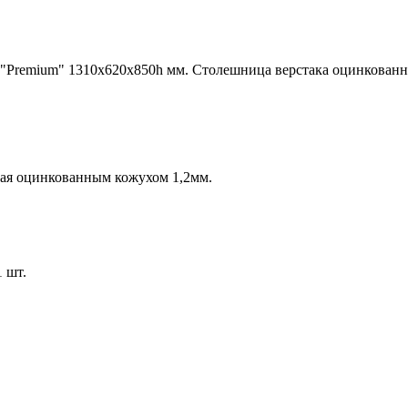
"Premium" 1310х620х850h мм. Столешница верстака оцинкованная
тая оцинкованным кожухом 1,2мм.
 шт.