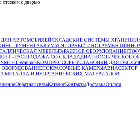
и отсеком с дверью
 ДЛЯ АВТОМОБИЛЕЙ
СКЛАДСКИЕ СИСТЕМЫ ХРАНЕНИЯ
ОИНСТРУМЕНТ
АККУМУЛЯТОРНЫЙ ИНСТРУМЕНТ
ШИНОМ
ТАЛЛИЧЕСКАЯ МЕБЕЛЬ
ГАРАЖНОЕ ОБОРУДОВАНИЕ
ЛЮФТ
ЕНТ - РАСПРОДАЖА СО СКЛАДА
ДИАГНОСТИЧЕСКОЕ ОБ
УМЕНТ Wallmek
КОМПРЕССОРЫ
УСТАНОВКИ ДЛЯ ОБСЛУ
 ОБОРУДОВАНИЕ
ПОКРАСОЧНЫЕ КАМЕРЫ
АВИАСЕКТОР
ИЗ МЕТАЛЛА И НЕОРГАНИЧЕСКИХ МАТЕРИАЛОВ
лашение
Обратная связь
Каталог
Контакты
Доставка
Оплата