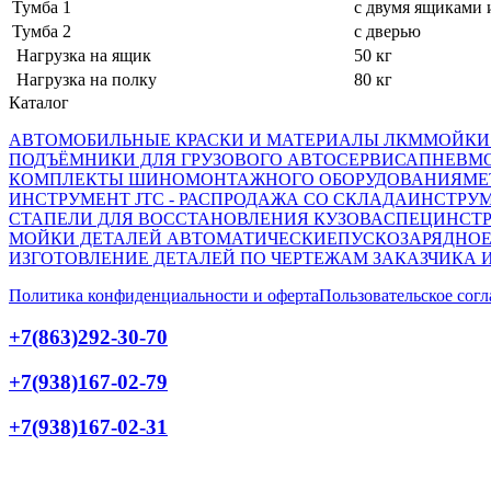
Тумба 1
с двумя ящиками 
Тумба 2
с дверью
Нагрузка на ящик
50 кг
Нагрузка на полку
80 кг
Каталог
АВТОМОБИЛЬНЫЕ КРАСКИ И МАТЕРИАЛЫ ЛКМ
МОЙКИ
ПОДЪЁМНИКИ ДЛЯ ГРУЗОВОГО АВТОСЕРВИСА
ПНЕВМ
КОМПЛЕКТЫ ШИНОМОНТАЖНОГО ОБОРУДОВАНИЯ
МЕ
ИНСТРУМЕНТ JTC - РАСПРОДАЖА СО СКЛАДА
ИНСТРУМ
СТАПЕЛИ ДЛЯ ВОССТАНОВЛЕНИЯ КУЗОВА
СПЕЦИНСТР
МОЙКИ ДЕТАЛЕЙ АВТОМАТИЧЕСКИЕ
ПУСКОЗАРЯДНОЕ
ИЗГОТОВЛЕНИЕ ДЕТАЛЕЙ ПО ЧЕРТЕЖАМ ЗАКАЗЧИКА 
Политика конфиденциальности и оферта
Пользовательское сог
+7(863)292-30-70
+7(938)167-02-79
+7(938)167-02-31