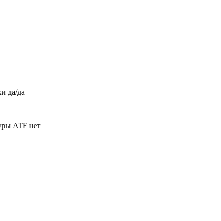
и да/да
уры ATF нет