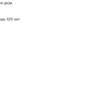
и да/да
уры ATF нет