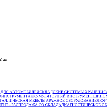
) да
 ДЛЯ АВТОМОБИЛЕЙ
СКЛАДСКИЕ СИСТЕМЫ ХРАНЕНИЯ
ОИНСТРУМЕНТ
АККУМУЛЯТОРНЫЙ ИНСТРУМЕНТ
ШИНОМ
ТАЛЛИЧЕСКАЯ МЕБЕЛЬ
ГАРАЖНОЕ ОБОРУДОВАНИЕ
ЛЮФТ
ЕНТ - РАСПРОДАЖА СО СКЛАДА
ДИАГНОСТИЧЕСКОЕ ОБ