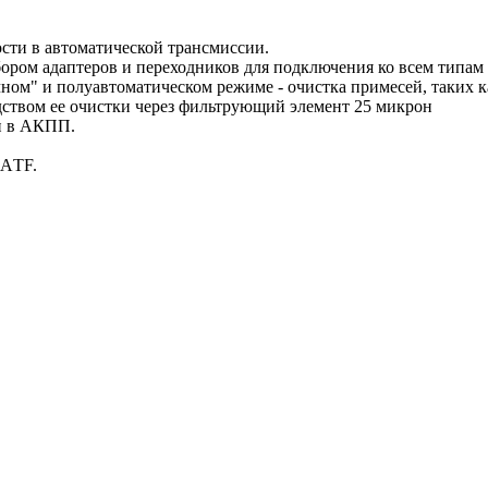
сти в автоматической трансмиссии.
бором адаптеров и переходников для подключения ко всем типам
ном" и полуавтоматическом режиме - очистка примесей, таких к
ством ee очистки через фильтрующий элемент 25 микрон
и в АКПП.
 АTF.