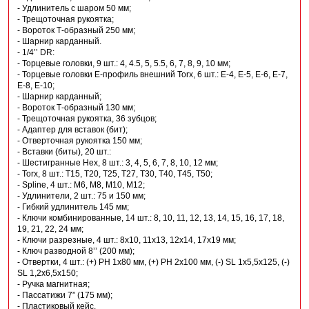
- Удлинитель с шаром 50 мм;
- Трещоточная рукоятка;
- Вороток Т-образный 250 мм;
- Шарнир карданный.
- 1/4’’ DR:
- Торцевые головки, 9 шт.: 4, 4.5, 5, 5.5, 6, 7, 8, 9, 10 мм;
- Торцевые головки Е-профиль внешний Torx, 6 шт.: Е-4, Е-5, Е-6, Е-7,
Е-8, E-10;
- Шарнир карданный;
- Вороток Т-образный 130 мм;
- Трещоточная рукоятка, 36 зубцов;
- Адаптер для вставок (бит);
- Отверточная рукоятка 150 мм;
- Вставки (биты), 20 шт.:
- Шестигранные Нех, 8 шт.: 3, 4, 5, 6, 7, 8, 10, 12 мм;
- Torx, 8 шт.: Т15, Т20, Т25, Т27, Т30, Т40, Т45, Т50;
- Spline, 4 шт.: М6, М8, М10, М12;
- Удлинители, 2 шт.: 75 и 150 мм;
- Гибкий удлинитель 145 мм;
- Ключи комбинированные, 14 шт.: 8, 10, 11, 12, 13, 14, 15, 16, 17, 18,
19, 21, 22, 24 мм;
- Ключи разрезные, 4 шт.: 8х10, 11х13, 12х14, 17х19 мм;
- Ключ разводной 8’’ (200 мм);
- Отвертки, 4 шт.: (+) PH 1x80 мм, (+) PH 2х100 мм, (-) SL 1х5,5х125, (-)
SL 1,2х6,5х150;
- Ручка магнитная;
- Пассатижи 7” (175 мм);
- Пластиковый кейс.