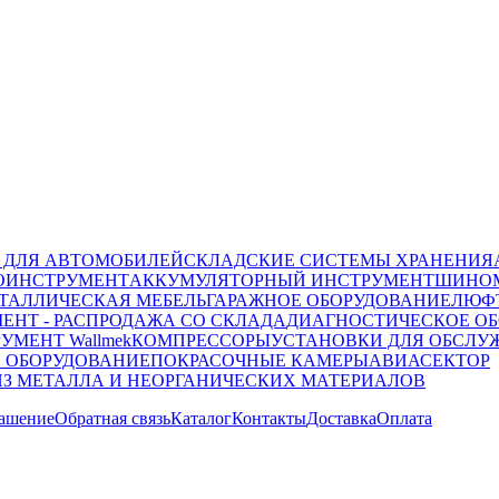
 ДЛЯ АВТОМОБИЛЕЙ
СКЛАДСКИЕ СИСТЕМЫ ХРАНЕНИЯ
ОИНСТРУМЕНТ
АККУМУЛЯТОРНЫЙ ИНСТРУМЕНТ
ШИНОМ
ТАЛЛИЧЕСКАЯ МЕБЕЛЬ
ГАРАЖНОЕ ОБОРУДОВАНИЕ
ЛЮФТ
ЕНТ - РАСПРОДАЖА СО СКЛАДА
ДИАГНОСТИЧЕСКОЕ ОБ
УМЕНТ Wallmek
КОМПРЕССОРЫ
УСТАНОВКИ ДЛЯ ОБСЛУ
 ОБОРУДОВАНИЕ
ПОКРАСОЧНЫЕ КАМЕРЫ
АВИАСЕКТОР
ИЗ МЕТАЛЛА И НЕОРГАНИЧЕСКИХ МАТЕРИАЛОВ
лашение
Обратная связь
Каталог
Контакты
Доставка
Оплата