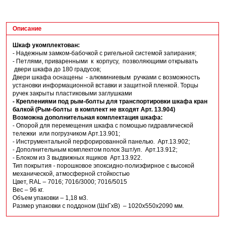
Описание
Шкаф укомплектован:
- Надежным замком-бабочкой с ригельной системой запирания;
- Петлями, приваренными к корпусу, позволяющими открывать
двери шкафа до 180 градусов;
Двери шкафа оснащены - алюминиевым ручками с возможность
установки информационной вставки и защитной пленкой. Торцы
ручек закрыты пластиковыми заглушками
- Креплениями под рым-болты для транспортировки шкафа кран
балкой (Рым-болты в комплект не входят Арт. 13.904)
Возможна дополнительная комплектация шкафа:
- Опорой для перемещения шкафа с помощью гидравлической
тележки или погрузчиком Арт.13.901;
- Инструментальной перфорированной панелью. Арт.13.902;
- Дополнительным комплектом полок 3шт/уп. Арт.13.912;
- Блоком из 3 выдвижных ящиков Арт.13.922.
Тип покрытия - порошковое эпоксидно-полиэфирное с высокой
механической, атмосферной стойкостью
Цвет, RAL – 7016; 7016/3000; 7016/5015
Вес – 96 кг.
Объем упаковки – 1,18 м3.
Размер упаковки с поддоном (ШхГхВ) – 1020х550х2090 мм.