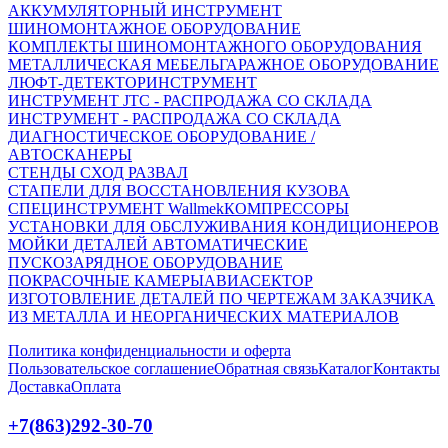
АККУМУЛЯТОРНЫЙ ИНСТРУМЕНТ
ШИНОМОНТАЖНОЕ ОБОРУДОВАНИЕ
КОМПЛЕКТЫ ШИНОМОНТАЖНОГО ОБОРУДОВАНИЯ
МЕТАЛЛИЧЕСКАЯ МЕБЕЛЬ
ГАРАЖНОЕ ОБОРУДОВАНИЕ
ЛЮФТ-ДЕТЕКТОР
ИНСТРУМЕНТ
ИНСТРУМЕНТ JTC - РАСПРОДАЖА СО СКЛАДА
ИНСТРУМЕНТ - РАСПРОДАЖА СО СКЛАДА
ДИАГНОСТИЧЕСКОЕ ОБОРУДОВАНИЕ /
АВТОСКАНЕРЫ
СТЕНДЫ СХОД РАЗВАЛ
СТАПЕЛИ ДЛЯ ВОССТАНОВЛЕНИЯ КУЗОВА
СПЕЦИНСТРУМЕНТ Wallmek
КОМПРЕССОРЫ
УСТАНОВКИ ДЛЯ ОБСЛУЖИВАНИЯ КОНДИЦИОНЕРОВ
МОЙКИ ДЕТАЛЕЙ АВТОМАТИЧЕСКИЕ
ПУСКОЗАРЯДНОЕ ОБОРУДОВАНИЕ
ПОКРАСОЧНЫЕ КАМЕРЫ
АВИАСЕКТОР
ИЗГОТОВЛЕНИЕ ДЕТАЛЕЙ ПО ЧЕРТЕЖАМ ЗАКАЗЧИКА
ИЗ МЕТАЛЛА И НЕОРГАНИЧЕСКИХ МАТЕРИАЛОВ
Политика конфиденциальности и оферта
Пользовательское соглашение
Обратная связь
Каталог
Контакты
Доставка
Оплата
+7(863)292-30-70