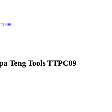
мпании
ра Teng Tools TTPC09