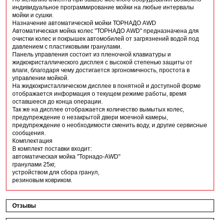
индивидуальное программирование мойки на любые интервалы
мойки и сушки.
Назначение автоматической мойки ТОРНАДО AWD
Автоматическая мойка колес "ТОРНАДО AWD" предназначена для
очистки колес и покрышек автомобилей от загрязнений водой под
давлением с пластиковыми гранулами.
Панель управления состоит из пленочной клавиатуры и
жидкокристаллического дисплея с высокой степенью защиты от
влаги, благодаря чему достигается эргономичность, простота в
управлении мойкой.
На жидкокристаллическом дисплее в понятной и доступной форме
отображается информация о текущем режиме работы, время
оставшееся до конца операции.
Так же на дисплее отображается количество вымытых колес,
предупреждение о незакрытой двери моечной камеры,
предупреждение о необходимости сменить воду, и другие сервисные
сообщения.
Комплектация
В комплект поставки входит:
автоматическая мойка "Торнадо-AWD"
гранулами 25кг,
устройством для сбора гранул,
резиновым ковриком.
Отзывы