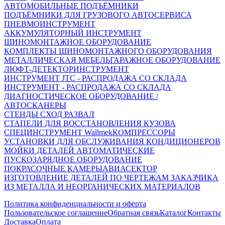
АВТОМОБИЛЬНЫЕ ПОДЪЁМНИКИ
ПОДЪЁМНИКИ ДЛЯ ГРУЗОВОГО АВТОСЕРВИСА
ПНЕВМОИНСТРУМЕНТ
АККУМУЛЯТОРНЫЙ ИНСТРУМЕНТ
ШИНОМОНТАЖНОЕ ОБОРУДОВАНИЕ
КОМПЛЕКТЫ ШИНОМОНТАЖНОГО ОБОРУДОВАНИЯ
МЕТАЛЛИЧЕСКАЯ МЕБЕЛЬ
ГАРАЖНОЕ ОБОРУДОВАНИЕ
ЛЮФТ-ДЕТЕКТОР
ИНСТРУМЕНТ
ИНСТРУМЕНТ JTC - РАСПРОДАЖА СО СКЛАДА
ИНСТРУМЕНТ - РАСПРОДАЖА СО СКЛАДА
ДИАГНОСТИЧЕСКОЕ ОБОРУДОВАНИЕ /
АВТОСКАНЕРЫ
СТЕНДЫ СХОД РАЗВАЛ
СТАПЕЛИ ДЛЯ ВОССТАНОВЛЕНИЯ КУЗОВА
СПЕЦИНСТРУМЕНТ Wallmek
КОМПРЕССОРЫ
УСТАНОВКИ ДЛЯ ОБСЛУЖИВАНИЯ КОНДИЦИОНЕРОВ
МОЙКИ ДЕТАЛЕЙ АВТОМАТИЧЕСКИЕ
ПУСКОЗАРЯДНОЕ ОБОРУДОВАНИЕ
ПОКРАСОЧНЫЕ КАМЕРЫ
АВИАСЕКТОР
ИЗГОТОВЛЕНИЕ ДЕТАЛЕЙ ПО ЧЕРТЕЖАМ ЗАКАЗЧИКА
ИЗ МЕТАЛЛА И НЕОРГАНИЧЕСКИХ МАТЕРИАЛОВ
Политика конфиденциальности и оферта
Пользовательское соглашение
Обратная связь
Каталог
Контакты
Доставка
Оплата