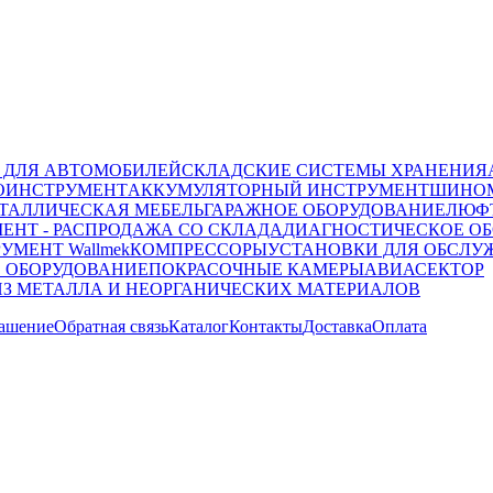
 ДЛЯ АВТОМОБИЛЕЙ
СКЛАДСКИЕ СИСТЕМЫ ХРАНЕНИЯ
ОИНСТРУМЕНТ
АККУМУЛЯТОРНЫЙ ИНСТРУМЕНТ
ШИНОМ
ТАЛЛИЧЕСКАЯ МЕБЕЛЬ
ГАРАЖНОЕ ОБОРУДОВАНИЕ
ЛЮФТ
ЕНТ - РАСПРОДАЖА СО СКЛАДА
ДИАГНОСТИЧЕСКОЕ ОБ
УМЕНТ Wallmek
КОМПРЕССОРЫ
УСТАНОВКИ ДЛЯ ОБСЛУ
 ОБОРУДОВАНИЕ
ПОКРАСОЧНЫЕ КАМЕРЫ
АВИАСЕКТОР
ИЗ МЕТАЛЛА И НЕОРГАНИЧЕСКИХ МАТЕРИАЛОВ
лашение
Обратная связь
Каталог
Контакты
Доставка
Оплата