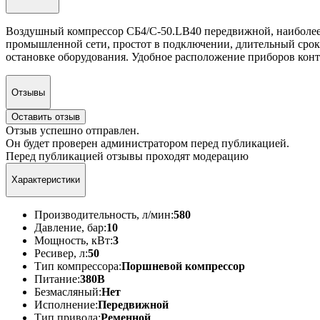
Воздушный компрессор СБ4/С-50.LB40 передвижной, наиболее к
промышленной сети, простот в подключении, длительный срок 
остановке оборудования. Удобное расположение приборов конт
Отзывы
Оставить отзыв
Отзыв успешно отправлен.
Он будет проверен администратором перед публикацией.
Перед публикацией отзывы проходят модерацию
Характеристики
Производительность, л/мин:
580
Давление, бар:
10
Мощность, кВт:
3
Ресивер, л:
50
Тип компрессора:
Поршневой компрессор
Питание:
380В
Безмасляный:
Нет
Исполнение:
Передвижной
Тип привода:
Ременной