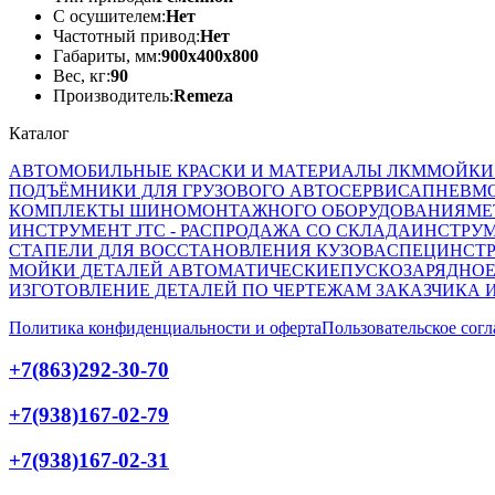
С осушителем:
Нет
Частотный привод:
Нет
Габариты, мм:
900x400x800
Вес, кг:
90
Производитель:
Remeza
Каталог
АВТОМОБИЛЬНЫЕ КРАСКИ И МАТЕРИАЛЫ ЛКМ
МОЙКИ
ПОДЪЁМНИКИ ДЛЯ ГРУЗОВОГО АВТОСЕРВИСА
ПНЕВМ
КОМПЛЕКТЫ ШИНОМОНТАЖНОГО ОБОРУДОВАНИЯ
МЕ
ИНСТРУМЕНТ JTC - РАСПРОДАЖА СО СКЛАДА
ИНСТРУМ
СТАПЕЛИ ДЛЯ ВОССТАНОВЛЕНИЯ КУЗОВА
СПЕЦИНСТР
МОЙКИ ДЕТАЛЕЙ АВТОМАТИЧЕСКИЕ
ПУСКОЗАРЯДНОЕ
ИЗГОТОВЛЕНИЕ ДЕТАЛЕЙ ПО ЧЕРТЕЖАМ ЗАКАЗЧИКА 
Политика конфиденциальности и оферта
Пользовательское сог
+7(863)292-30-70
+7(938)167-02-79
+7(938)167-02-31