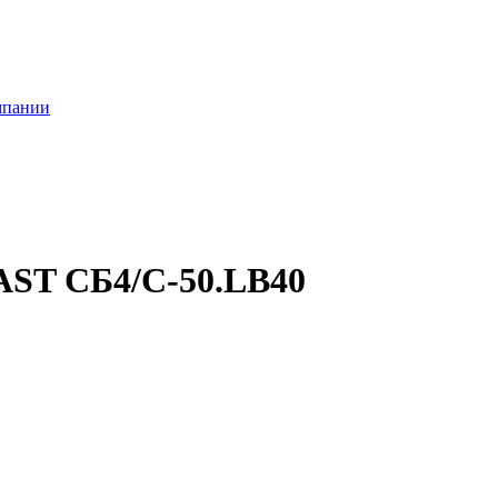
мпании
AST СБ4/С-50.LB40