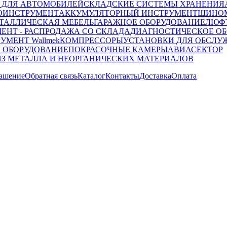
 ДЛЯ АВТОМОБИЛЕЙ
СКЛАДСКИЕ СИСТЕМЫ ХРАНЕНИЯ
ОИНСТРУМЕНТ
АККУМУЛЯТОРНЫЙ ИНСТРУМЕНТ
ШИНОМ
ТАЛЛИЧЕСКАЯ МЕБЕЛЬ
ГАРАЖНОЕ ОБОРУДОВАНИЕ
ЛЮФТ
ЕНТ - РАСПРОДАЖА СО СКЛАДА
ДИАГНОСТИЧЕСКОЕ ОБ
УМЕНТ Wallmek
КОМПРЕССОРЫ
УСТАНОВКИ ДЛЯ ОБСЛУ
 ОБОРУДОВАНИЕ
ПОКРАСОЧНЫЕ КАМЕРЫ
АВИАСЕКТОР
ИЗ МЕТАЛЛА И НЕОРГАНИЧЕСКИХ МАТЕРИАЛОВ
лашение
Обратная связь
Каталог
Контакты
Доставка
Оплата