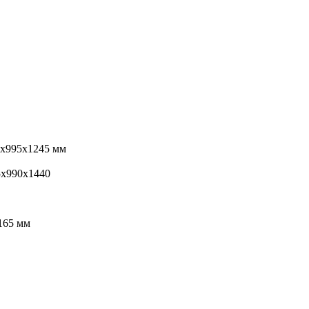
х995х1245 мм
х990х1440
165 мм