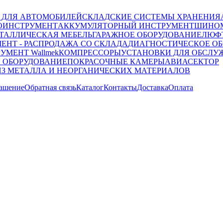
 ДЛЯ АВТОМОБИЛЕЙ
СКЛАДСКИЕ СИСТЕМЫ ХРАНЕНИЯ
ОИНСТРУМЕНТ
АККУМУЛЯТОРНЫЙ ИНСТРУМЕНТ
ШИНОМ
ТАЛЛИЧЕСКАЯ МЕБЕЛЬ
ГАРАЖНОЕ ОБОРУДОВАНИЕ
ЛЮФТ
ЕНТ - РАСПРОДАЖА СО СКЛАДА
ДИАГНОСТИЧЕСКОЕ ОБ
УМЕНТ Wallmek
КОМПРЕССОРЫ
УСТАНОВКИ ДЛЯ ОБСЛУ
 ОБОРУДОВАНИЕ
ПОКРАСОЧНЫЕ КАМЕРЫ
АВИАСЕКТОР
ИЗ МЕТАЛЛА И НЕОРГАНИЧЕСКИХ МАТЕРИАЛОВ
лашение
Обратная связь
Каталог
Контакты
Доставка
Оплата