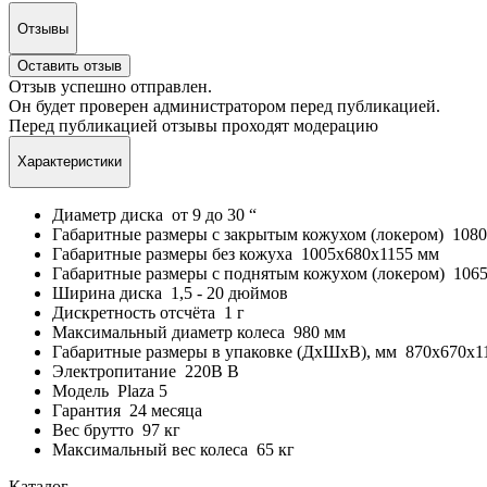
Отзывы
Оставить отзыв
Отзыв успешно отправлен.
Он будет проверен администратором перед публикацией.
Перед публикацией отзывы проходят модерацию
Характеристики
Диаметр диска
от 9 до 30
“
Габаритные размеры с закрытым кожухом (локером)
1080
Габаритные размеры без кожуха
1005х680х1155 мм
Габаритные размеры с поднятым кожухом (локером)
1065
Ширина диска
1,5 - 20 дюймов
Дискретность отсчёта
1 г
Максимальный диаметр колеса
980
мм
Габаритные размеры в упаковке (ДхШхВ), мм
870х670х1
Электропитание
220В
В
Модель
Plaza 5
Гарантия
24 месяца
Вес брутто
97 кг
Максимальный вес колеса
65 кг
Каталог