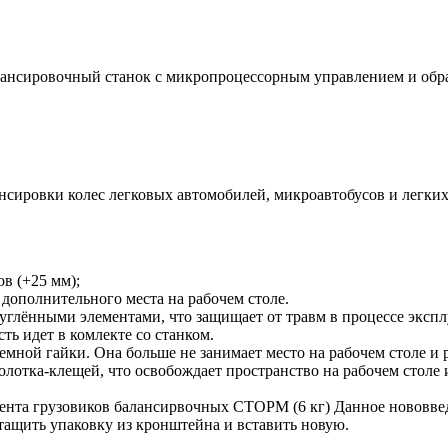
лансировочный станок с микропроцессорным управлением и об
сировки колес легковых автомобилей, микроавтобусов и легких
в (+25 мм);
дополнительного места на рабочем столе.
углёнными элементами, что защищает от травм в процессе экспл
ть идет в комлекте со станком.
ной гайки. Она больше не занимает место на рабочем столе и р
олотка-клещей, что освобождает пространство на рабочем столе 
ента грузовиков балансирвочных СТОРМ (6 кг)
Данное нововвед
ытащить упаковку из кронштейна и вставить новую.