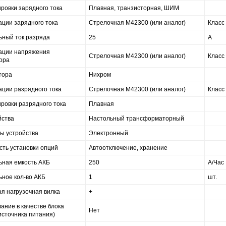
ировки зарядного тока
Плавная, транзисторная, ШИМ
ации зарядного тока
Стрелочная М42300 (или аналог)
Класс 
ьный ток разряда
25
А
кации напряжения
Стрелочная М42300 (или аналог)
Класс 
ора
тора
Нихром
ации разрядного тока
Стрелочная М42300 (или аналог)
Класс 
ировки разрядного тока
Плавная
йства
Настольный трансформаторный
ы устройства
Электронный
ть установки опций
Автоотключение, хранение
ьная емкость АКБ
250
А/Час
ное кол-во АКБ
1
шт.
я нагрузочная вилка
+
ание в качестве блока
Нет
источника питания)