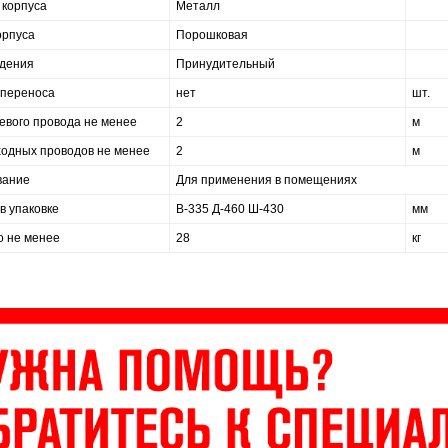
 корпуса
Металл
орпуса
Порошковая
ждения
Принудительный
 переноса
нет
шт.
евого провода не менее
2
м
одных проводов не менее
2
м
вание
Для применения в помещениях
в упаковке
В-335 Д-460 Ш-430
мм
о не менее
28
кг