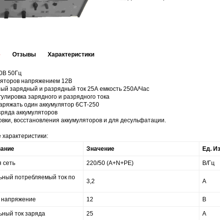
е
Отзывы
Характеристики
0В 50Гц
ляторов напряжением 12В
ый зарядный и разрядный ток 25А емкость 250А/Час
улировка зарядного и разрядного тока
аряжать один аккумулятор 6СТ-250
зряда аккумуляторов
вки, восстановления аккумуляторов и для десульфатации.
 характеристики:
ание
Значение
Ед. И
 сеть
220/50 (A+N+PE)
В/Гц
ьный потребляемый ток по
3,2
А
 напряжение
12
В
ьный ток заряда
25
А