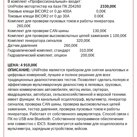
В комплект «Профессиональный» входит:
UniProbe мотортестер на базе ПК Z04260
2330,00€
Токовые клещи BICOR2 от 0 до 400А 0,00€
Токовые клещи BICOR2 от 0 до 30А 0.00€
Комплект для проверки пусковых токов и работы генератора.
260,00€
Комплект для проверки CAN-шины 130,00€
Комплект для проверки высоковольтных цепей зажигания 1 100,00€
Комплект генератора сигналов 320,00€
Датчик давления 260,00€
Гидравлический комплект, стандарт 310,00€
Гидравлический комплект, опцион 200,00€
ЦЕНА: 4 910,00€
ОПИСАНИЕ:
UNIProbe является прибором для снятия аналоговых и
цифровых измерений; лучшее и полное решение для всех
традиционных диагностических тестов. Позволяет сделать полную и
эффективную мультимарочную диагностику в легковых, грузовых,
лёгких коммерческих автомобилях, мотоц иклах, скутерах,
квадрациклах, автобусах, сельскохозяйственной и морской техники.
имеет функции: 4х канальный осциллограф, мультиметр, генератор
сигналов, проверка CAN шины, проверка высоковольтных цепей
зажигания, тестер давления, проверка пусковых токов и работы
генератора. Работает от собственного аккумулятора. Способ связи с
ПК по USB или Bluetooth. Собственное программное обеспечение
или совместно с IDC5. Комплектуется кабелями для осциллоскопа и
мультиметра, зарядным устройством, кейсом.