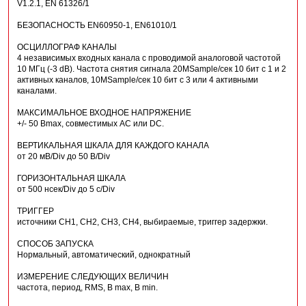
V1.2.1, EN 61326/1
БЕЗОПАСНОСТЬ EN60950-1, EN61010/1
ОСЦИЛЛОГРАФ КАНАЛЫ
4 независимых входных канала с проводимой аналоговой частотой
10 MГц (-3 dB). Частота снятия сигнала 20MSample/сек 10 бит с 1 и 2
активных каналов, 10MSample/сек 10 бит с 3 или 4 активными
каналами.
МАКСИМАЛЬНОЕ ВХОДНОЕ НАПРЯЖЕНИЕ
+/- 50 Вmax, совместимых AC или DC.
ВЕРТИКАЛЬНАЯ ШКАЛА ДЛЯ КАЖДОГО КАНАЛА
от 20 мВ/Div до 50 В/Div
ГОРИЗОНТАЛЬНАЯ ШКАЛА
от 500 нсек/Div до 5 с/Div
ТРИГГЕР
источники CH1, CH2, CH3, CH4, выбираемые, триггер задержки.
СПОСОБ ЗАПУСКА
Нормальный, автоматический, однократный
ИЗМЕРЕНИЕ СЛЕДУЮЩИХ ВЕЛИЧИН
частота, период, RMS, В max, В min.