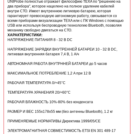
UNIProbe полностью отражает философию TEXA по "решению на
два прибора", которое нацелено на полное удаление кабелей
внутри СТО. Имеет внутреннюю литиевую батарею, которая
гарантирует превосходную автономную работу, связывается со
всеми приборами визуализации TEXA или с ПК Windows с помощью
USB или используя беспроводную технологию Bluetooth, позволяя
механику свободно двигаться на СТО.
ХАРАКТЕРИСТИКИ:
НАПРЯЖЕНИЕ ПИТАНИЯ 8 - 32 В DC
НАПРЯЖЕНИЕ ЗАРЯДКИ ВНУТРЕННЕЙ БАТАРЕИ 10 - 32 В DC,
литиевая внутренняя батарея 7,4 В, 1 A/ч
АВТОНОМНАЯ РАБОТА ВНУТРННЕЙ БАТАРЕИ до 5 часов
МАКСИМАЛЬНОЕ ПОТРЕБЛЕНИЕ 1,2 A при 12 В
РАБОЧАЯ ТЕМПЕРАТУРА 0/+45°C
ТЕМПЕРАТУРА ХРАНЕНИЯ 20/+60°C
РАБОЧАЯ ВЛАЖНОСТЬ 10%-80% без конденсата
РАЗМЕР И ВЕС 155x178x55 мм (без антенны Bluetooth), 1.2 кг
ПРИМЕНЯЕМЫЕ НОРМАТИВЫ Директива 1999/05/CE
ЭЛЕКТРОМАГНИТНАЯ СОВМЕСТИМОСТЬ ETSI EN 301 489-17