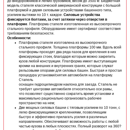
до внедорожников и легких грузовиков, весом до 3500 кг. Бюджетная
модель стапеля классической американской конструкции с большой
платформой и двумя силовыми устройствами башенного типа,
усилием вытяжки по 10 т. каждое.
Силовые устройства
фиксируется болтами, за счет затяжки через отверстия в
платформе
. Платформа стапеля изготовленная из высокопрочного
стального профиля. Оборудование имеет сертификат соответствия
требованиям безопасности.
Особенности:
Платформа стапеля изготовлена из высокопрочного
стального профиля. Толщина платформы 100 мм. Вдоль всей
платформы проходят два ряда пазов для крепления в них
фиксирующих стоек, благодаря которым можно закрепить
кузов любой конструкции. Платформа имеет выступающие
кромки на внешних и внутренних гранях, которые служат
рельсовыми опорами для силовых башен. Быстрая и простая
процедура установки/снятия автомобиля на платформу.
Стапель
оснащен гидроцилиндром наклона для заезда. Стапель не
требует центровки автомобиля относительно оси рамы,
что позволяет существенно сократить время установки и
максимально рационально организовать рабочее
пространство на нем;
Две мощных силовых башни с тяговым усилием по 10 тонн, с
легко фиксирующимися креплениями, позволяющим
быстро и эффективно прилагать усилия в различных
направлениях. Обеспечивают возможность работы с любой
частью кузова в любых плоскостях. Полный разворот на 360?