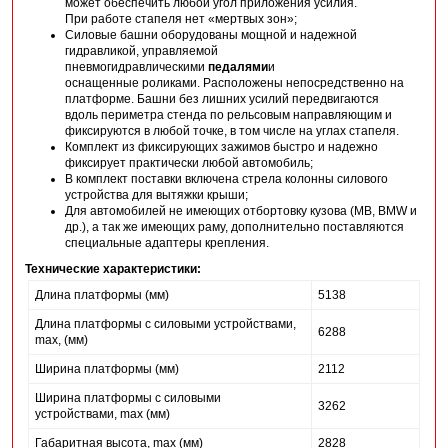
может обеспечить любой угол приложения усилия.
При работе стапеля нет «мертвых зон»;
Силовые башни оборудованы мощной и надежной
гидравликой, управляемой
пневмогидравлическими
педалями
и
оснащенные роликами. Расположены непосредственно на
платформе. Башни без лишних усилий передвигаются
вдоль периметра стенда по рельсовым направляющим и
фиксируются в любой точке, в том числе на углах стапеля.
Комплект из фиксирующих зажимов быстро и надежно
фиксирует практически любой автомобиль;
В комплект поставки включена стрела колонны силового
устройства для вытяжки крыши;
Для автомобилей не имеющих отбортовку кузова (MB, BMW и
др.), а так же имеющих раму, дополнительно поставляются
специальные адаптеры крепления.
Технические характеристики:
Длина платформы (мм)
5138
Длина платформы с силовыми устройствами,
6288
max, (мм)
Ширина платформы (мм)
2112
Ширина платформы с силовыми
3262
устройствами, max (мм)
Габаритная высота, max (мм)
2828