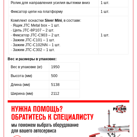
Ролик для направления усилия вытяжки вниз
1 шт.
Фиксатор цепи на платформу
1 шт.
Комплект оснастки
Siver Mini
, в составе:
·
Ящик JTC Metal box – 1 шт.
·
Цепь JTC-8Р107 – 2 шт.
·
Фиксатор JTC-C903 – 2 шт.
1 шт.
·
Зажим JTC-C101 – 1 шт.
·
Зажим JTC-С102NN – 1 шт.
·
Зажим JTC-С302 – 1 шт.
Вес и размеры в упаковке:
Вес в упаковке (кг)
1950
Высота (мм)
500
Длина (мм)
5138
Ширина (мм)
2112