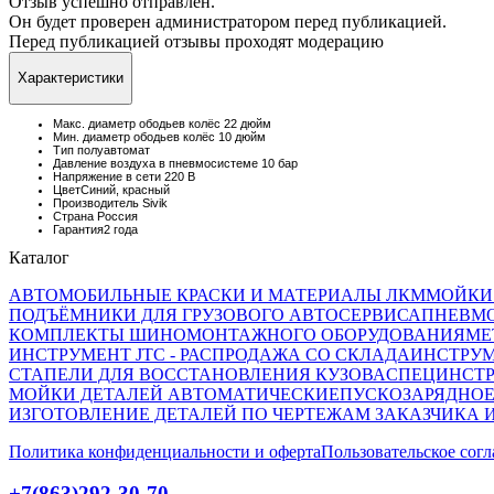
Отзыв успешно отправлен.
Он будет проверен администратором перед публикацией.
Перед публикацией отзывы проходят модерацию
Характеристики
Макс. диаметр ободьев колёс 22 дюйм
Мин. диаметр ободьев колёс 10 дюйм
Тип полуавтомат
Давление воздуха в пневмосистеме 10 бар
Напряжение в сети 220 В
ЦветСиний, красный
Производитель Sivik
Страна Россия
Гарантия2 года
Каталог
АВТОМОБИЛЬНЫЕ КРАСКИ И МАТЕРИАЛЫ ЛКМ
МОЙКИ
ПОДЪЁМНИКИ ДЛЯ ГРУЗОВОГО АВТОСЕРВИСА
ПНЕВМ
КОМПЛЕКТЫ ШИНОМОНТАЖНОГО ОБОРУДОВАНИЯ
МЕ
ИНСТРУМЕНТ JTC - РАСПРОДАЖА СО СКЛАДА
ИНСТРУМ
СТАПЕЛИ ДЛЯ ВОССТАНОВЛЕНИЯ КУЗОВА
СПЕЦИНСТР
МОЙКИ ДЕТАЛЕЙ АВТОМАТИЧЕСКИЕ
ПУСКОЗАРЯДНОЕ
ИЗГОТОВЛЕНИЕ ДЕТАЛЕЙ ПО ЧЕРТЕЖАМ ЗАКАЗЧИКА 
Политика конфиденциальности и оферта
Пользовательское сог
+7(863)292-30-70