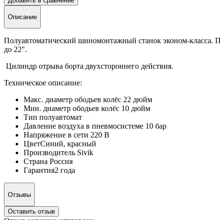
Добавить в сравнение
Описание
Полуавтоматический шиномонтажный станок эконом-класса. П
до 22".
Цилиндр отрыва борта двухстороннего действия.
Техническое описание:
Макс. диаметр ободьев колёс 22 дюйм
Мин. диаметр ободьев колёс 10 дюйм
Тип полуавтомат
Давление воздуха в пневмосистеме 10 бар
Напряжение в сети 220 В
ЦветСиний, красный
Производитель Sivik
Страна Россия
Гарантия2 года
Отзывы
Оставить отзыв