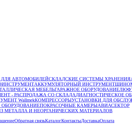
 ДЛЯ АВТОМОБИЛЕЙ
СКЛАДСКИЕ СИСТЕМЫ ХРАНЕНИЯ
ОИНСТРУМЕНТ
АККУМУЛЯТОРНЫЙ ИНСТРУМЕНТ
ШИНОМ
ТАЛЛИЧЕСКАЯ МЕБЕЛЬ
ГАРАЖНОЕ ОБОРУДОВАНИЕ
ЛЮФТ
ЕНТ - РАСПРОДАЖА СО СКЛАДА
ДИАГНОСТИЧЕСКОЕ ОБ
УМЕНТ Wallmek
КОМПРЕССОРЫ
УСТАНОВКИ ДЛЯ ОБСЛУ
 ОБОРУДОВАНИЕ
ПОКРАСОЧНЫЕ КАМЕРЫ
АВИАСЕКТОР
ИЗ МЕТАЛЛА И НЕОРГАНИЧЕСКИХ МАТЕРИАЛОВ
лашение
Обратная связь
Каталог
Контакты
Доставка
Оплата