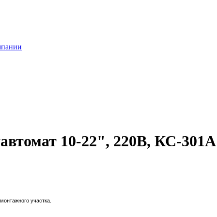
мпании
втомат 10-22", 220В, КС-301А
монтажного участка.