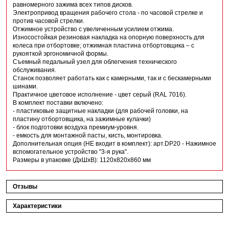
равномерного зажима всех типов дисков.
Электропривод вращения рабочего стола - по часовой стрелке и
против часовой стрелки.
Отжимное устройство с увеличенным усилием отжима.
Износостойкая резиновая накладка на опорную поверхность для
колеса при отбортовке; отжимная пластина отбортовщика – с
рукояткой эргономичной формы.
Съемный педальный узел для облегчения технического
обслуживания.
Станок позволяет работать как с камерными, так и с бескамерными
шинами.
Практичное цветовое исполнение - цвет серый (RAL 7016).
В комплект поставки включено:
- пластиковые защитные накладки (для рабочей головки, на
пластину отбортовщика, на зажимные кулачки)
- блок подготовки воздуха премиум-уровня.
- емкость для монтажной пасты, кисть, монтировка.
Дополнительная опция (НЕ входит в комплект): арт.DP20 - Нажимное
вспомогательное устройство "3-я рука".
Размеры в упаковке (ДхШхВ): 1120х820х860 мм
Отзывы
Характеристики