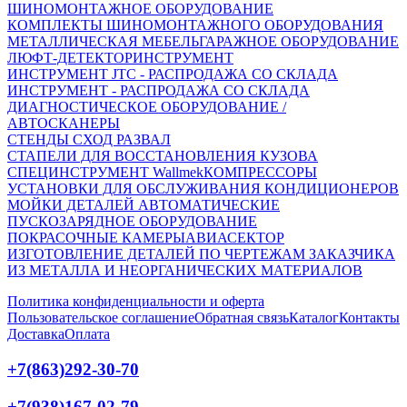
ШИНОМОНТАЖНОЕ ОБОРУДОВАНИЕ
КОМПЛЕКТЫ ШИНОМОНТАЖНОГО ОБОРУДОВАНИЯ
МЕТАЛЛИЧЕСКАЯ МЕБЕЛЬ
ГАРАЖНОЕ ОБОРУДОВАНИЕ
ЛЮФТ-ДЕТЕКТОР
ИНСТРУМЕНТ
ИНСТРУМЕНТ JTC - РАСПРОДАЖА СО СКЛАДА
ИНСТРУМЕНТ - РАСПРОДАЖА СО СКЛАДА
ДИАГНОСТИЧЕСКОЕ ОБОРУДОВАНИЕ /
АВТОСКАНЕРЫ
СТЕНДЫ СХОД РАЗВАЛ
СТАПЕЛИ ДЛЯ ВОССТАНОВЛЕНИЯ КУЗОВА
СПЕЦИНСТРУМЕНТ Wallmek
КОМПРЕССОРЫ
УСТАНОВКИ ДЛЯ ОБСЛУЖИВАНИЯ КОНДИЦИОНЕРОВ
МОЙКИ ДЕТАЛЕЙ АВТОМАТИЧЕСКИЕ
ПУСКОЗАРЯДНОЕ ОБОРУДОВАНИЕ
ПОКРАСОЧНЫЕ КАМЕРЫ
АВИАСЕКТОР
ИЗГОТОВЛЕНИЕ ДЕТАЛЕЙ ПО ЧЕРТЕЖАМ ЗАКАЗЧИКА
ИЗ МЕТАЛЛА И НЕОРГАНИЧЕСКИХ МАТЕРИАЛОВ
Политика конфиденциальности и оферта
Пользовательское соглашение
Обратная связь
Каталог
Контакты
Доставка
Оплата
+7(863)292-30-70
+7(938)167-02-79