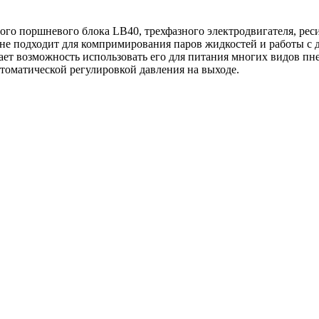
го поршневого блока LB40, трехфазного электродвигателя, реси
(не подходит для компримирования паров жидкостей и работы с
дает возможность использовать его для питания многих видов п
втоматической регулировкой давления на выходе.