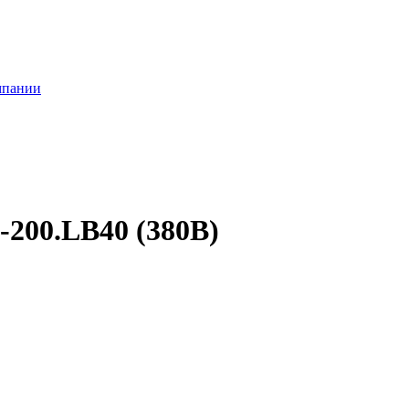
мпании
200.LB40 (380В)