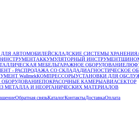
 ДЛЯ АВТОМОБИЛЕЙ
СКЛАДСКИЕ СИСТЕМЫ ХРАНЕНИЯ
ОИНСТРУМЕНТ
АККУМУЛЯТОРНЫЙ ИНСТРУМЕНТ
ШИНОМ
ТАЛЛИЧЕСКАЯ МЕБЕЛЬ
ГАРАЖНОЕ ОБОРУДОВАНИЕ
ЛЮФТ
ЕНТ - РАСПРОДАЖА СО СКЛАДА
ДИАГНОСТИЧЕСКОЕ ОБ
УМЕНТ Wallmek
КОМПРЕССОРЫ
УСТАНОВКИ ДЛЯ ОБСЛУ
 ОБОРУДОВАНИЕ
ПОКРАСОЧНЫЕ КАМЕРЫ
АВИАСЕКТОР
ИЗ МЕТАЛЛА И НЕОРГАНИЧЕСКИХ МАТЕРИАЛОВ
лашение
Обратная связь
Каталог
Контакты
Доставка
Оплата