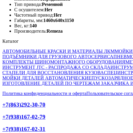
Тип привода:
Ременной
С осушителем:
Нет
Частотный привод:
Нет
Габариты, мм:
1460x640x1150
Вес, кг:
140
Производитель:
Remeza
Каталог
АВТОМОБИЛЬНЫЕ КРАСКИ И МАТЕРИАЛЫ ЛКМ
МОЙКИ
ПОДЪЁМНИКИ ДЛЯ ГРУЗОВОГО АВТОСЕРВИСА
ПНЕВМ
КОМПЛЕКТЫ ШИНОМОНТАЖНОГО ОБОРУДОВАНИЯ
МЕ
ИНСТРУМЕНТ JTC - РАСПРОДАЖА СО СКЛАДА
ИНСТРУМ
СТАПЕЛИ ДЛЯ ВОССТАНОВЛЕНИЯ КУЗОВА
СПЕЦИНСТР
МОЙКИ ДЕТАЛЕЙ АВТОМАТИЧЕСКИЕ
ПУСКОЗАРЯДНОЕ
ИЗГОТОВЛЕНИЕ ДЕТАЛЕЙ ПО ЧЕРТЕЖАМ ЗАКАЗЧИКА 
Политика конфиденциальности и оферта
Пользовательское сог
+7(863)292-30-70
+7(938)167-02-79
+7(938)167-02-31