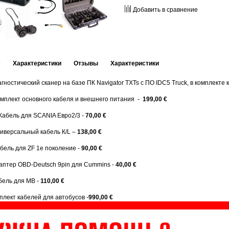
Добавить в сравнение
е
Характеристики
Отзывы
Характеристики
ностический сканер на базе ПК Navigator TXTs с ПО IDC5 Truck, в комплекте 
мплект основного кабеля и внешнего питания -
199,00 €
Кабель для SCANIA Евро2/3 -
70,00 €
ниверсальный кабель К/L –
138,00 €
бель для ZF 1е поколение -
90,00 €
аптер OBD-Deutsch 9pin для Cummins -
40,00 €
бель для МВ -
110,00 €
лект кабелей для автобусов -
990,00 €