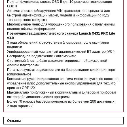
Полная функциональность OBD II для 10 режимов тестирования
OBD II
Автоматическое обнаружение VIN транспортного средства для
быстрой идентификации марки, модели и информации по году
транспортного средства
Многоязычное меню для упрощенного пользования с получением
полного объема информации.
Преимущества диагностического сканера Launch X431 PRO Lite
v3.0
3 года обновлений, с отсутствием блокировки после окончания
подписки
Унифицированный компактный диагностический BT адаптер (VCI)
Беспроводное подключение к автомобилю
Cистемный блок на базе высокоинтегрированной дискретной
Android платформы
Печать результатов диагностики на беспроводном мини-принтере
(опционально)
Компактная русифицированная система меню, интуитивно понятное
управление плюс дополнительные кнопки управления для тех, кто
привык к CRP12X
Максимально приближенный к оригинальным дилерским приборам
интерфейс диагностических программ
Более 70 марок в базовом комплекте из более чем 200 доступных
2 года гарантии
Отзывы