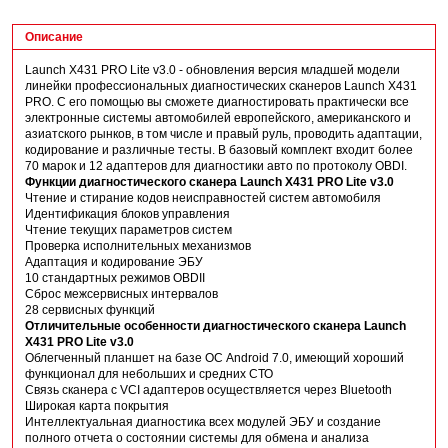
Описание
Launch X431 PRO Lite v3.0 - обновления версия младшей модели
линейки профессиональных диагностических сканеров Launch X431
PRO. С его помощью вы сможете диагностировать практически все
электронные системы автомобилей европейского, американского и
азиатского рынков, в том числе и правый руль, проводить адаптации,
кодирование и различные тесты. В базовый комплект входит более
70 марок и 12 адаптеров для диагностики авто по протоколу OBDI.
Функции диагностического сканера Launch X431 PRO Lite v3.0
Чтение и стирание кодов неисправностей систем автомобиля
Идентификация блоков управления
Чтение текущих параметров систем
Проверка исполнительных механизмов
Адаптация и кодирование ЭБУ
10 стандартных режимов OBDII
Сброс межсервисных интервалов
28 сервисных функций
Отличительные особенности диагностического сканера Launch
X431 PRO Lite v3.0
Облегченный планшет на базе ОС Android 7.0, имеющий хороший
функционал для небольших и средних СТО
Связь сканера с VCI адаптеров осуществляется через Bluetooth
Широкая карта покрытия
Интеллектуальная диагностика всех модулей ЭБУ и создание
полного отчета о состоянии системы для обмена и анализа